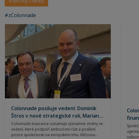
Všechny články
#zColonnade
Colonnade posiluje vedení: Dominik
Colo
Štros v nové strategické roli, Marian
finan
Bátovský generálním ředitelem české
Colonnade Insurance oznamuje významné změny ve
Společ
vedení, které podpoří ambiciózní růst a posílení
pobočky
agentur
pozice společnosti na evropském trhu. Klíčovou
(výbor