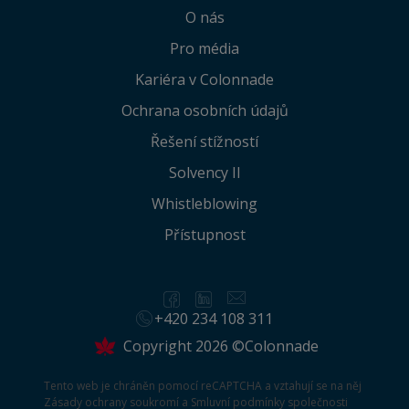
O nás
Pro média
Kariéra v Colonnade
Ochrana osobních údajů
Řešení stížností
Solvency II
Whistleblowing
Přístupnost
+420 234 108 311
Copyright 2026 ©Colonnade
Tento web je chráněn pomocí reCAPTCHA a vztahují se na něj
Zásady ochrany soukromí
a
Smluvní podmínky
společnosti