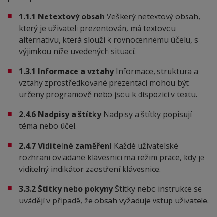
1.1.1 Netextový obsah
Veškerý netextový obsah,
který je uživateli prezentován, má textovou
alternativu, která slouží k rovnocennému účelu, s
výjimkou níže uvedených situací.
1.3.1 Informace a vztahy
Informace, struktura a
vztahy zprostředkované prezentací mohou být
určeny programově nebo jsou k dispozici v textu.
2.4.6 Nadpisy a štítky
Nadpisy a štítky popisují
téma nebo účel.
2.4.7 Viditelné zaměření
Každé uživatelské
rozhraní ovládané klávesnicí má režim práce, kdy je
viditelný indikátor zaostření klávesnice.
3.3.2 Štítky nebo pokyny
Štítky nebo instrukce se
uvádějí v případě, že obsah vyžaduje vstup uživatele.