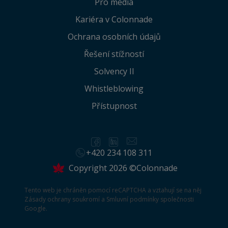
Pro média
Kariéra v Colonnade
Ochrana osobních údajů
Řešení stížností
Solvency II
Whistleblowing
Přístupnost
+420 234 108 311
Copyright 2026 ©Colonnade
Tento web je chráněn pomocí reCAPTCHA a vztahují se na něj
Zásady ochrany soukromí
a
Smluvní podmínky
společnosti
Google.