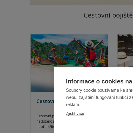
Cestovní pojišt
Informace o cookies na 
Soubory cookie používáme ke shr
webu, zajištění fungování funkcí z
Cestovní pojištění
Poji
reklam.
kan
Zjistit více
Cestovní pojištění Colonnade nabízí
Pojiš
nadstandardní krytí léčebných výloh a
povin
nepřetržitou asistenční službu v
kance
českém a anglickém jazyce. Pojištění je
krach