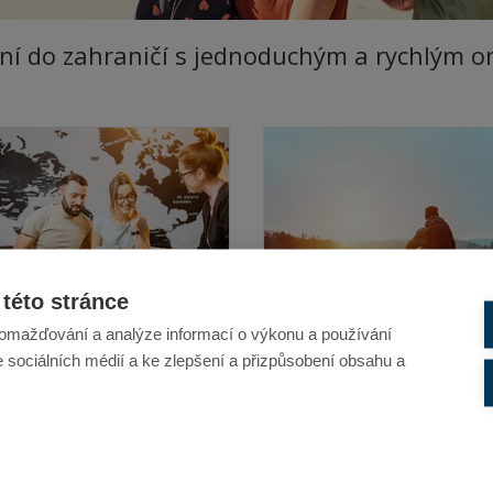
ění do zahraničí s jednoduchým a rychlým o
této stránce
omažďování a analýze informací o výkonu a používání
e sociálních médií a ke zlepšení a přizpůsobení obsahu a
štění úpadku cestovní
EVENT - Pojištění do ČR
celáře
tění záruky pro případ úpadku
Pojištění Event pro pobyty a akce
né pro všechny cestovní
Colonnade je komplexní pojistná
láře. Chrání klienty v případě
ochrana určená pro soukromé i
u cestovní kanceláře.
pracovní cesty, školní výlety, táb