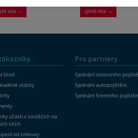
firemní teambuildingy na území 
republiky. Pojištění kryje zejména
istit více →
zjistit více →
denní odškodné při hospitalizaci
úrazem, trvalé následky úrazu a
odpovědnost za škodu na zdraví 
majetku. Připojistit lze stornopop
a rizikové sporty či soutěže.
zákazníky
Pro partnery
í škod
Sjednání cestovního pojiště
kladené otázky
Sjednání autopojištění
 trhy
Sjednání firemního pojištěn
enty
ky účasti v soutěžích na
ích sítích
upení od smlouvy