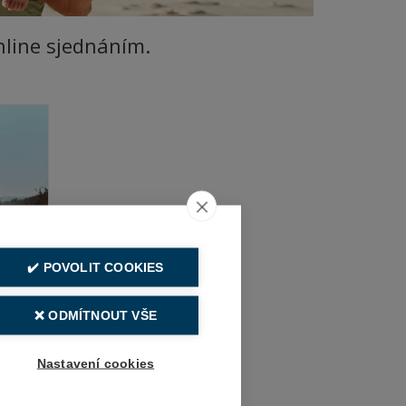
nline sjednáním.
✔️ POVOLIT COOKIES
❌ ODMÍTNOUT VŠE
 v ČR
Nastavení cookies
ory a