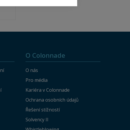
České
či
latky
O Colonnade
ní
O nás
Pro média
í
Kariéra v Colonnade
Ochrana osobních údajů
Řešení stížností
Solvency II
Whistleblowing