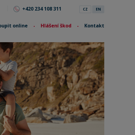
+420 234 108 311
CZ
EN
oupit online
Hlášení škod
Kontakt