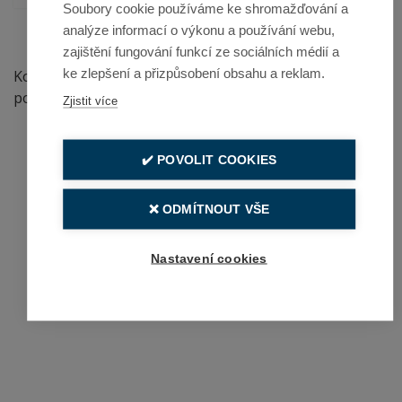
Soubory cookie používáme ke shromažďování a
analýze informací o výkonu a používání webu,
zajištění fungování funkcí ze sociálních médií a
ke zlepšení a přizpůsobení obsahu a reklam.
Kompletní rozsah pojištění a výluk je uveden v
pojistných podmínkách v sekci Dokumenty ke stažení.
Zjistit více
✔️ POVOLIT COOKIES
❌ ODMÍTNOUT VŠE
Nastavení cookies