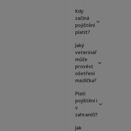
Kdy
začíná
pojištění
platit?
Jaký
veterinář
může
provést
ošetření
mazlíčka?
Platí
pojištění i
v
zahraničí?
Jak