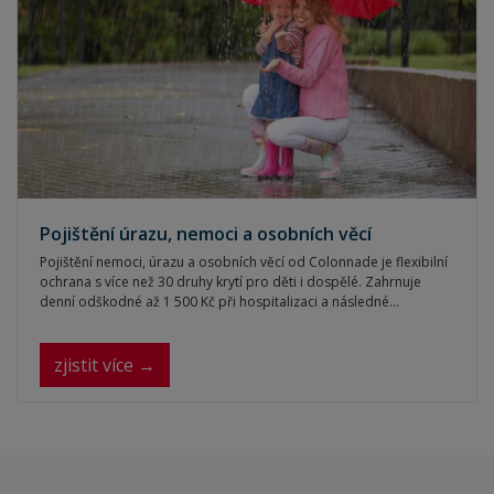
Pojištění úrazu, nemoci a osobních věcí
Pojištění nemoci, úrazu a osobních věcí od Colonnade je flexibilní
ochrana s více než 30 druhy krytí pro děti i dospělé. Zahrnuje
denní odškodné až 1 500 Kč při hospitalizaci a následné
rekonvalescenci, finanční plnění za trvalé následky úrazu s limitem
až 1 500 000 Kč, chirurgické zákroky, onkologické diagnózy a
závažná onemocnění.
zjistit více →