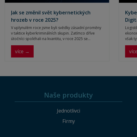
Jak se změnil svět kybernetických
Kybe
hrozeb v roce 2025?
Digi
V uplynulém roce jsme byli svědky zásadní proměny
Logist
v taktice kyberkriminálních skupin. Zatímco dříve
ekonom
útočníci spoléhali na kvantitu, v roce 2025 se
však ty
strategie posunula směrem k přesně cíleným
kybern
operacím. Připravili jsme pro vás shrnutí
vyšší e
více →
víc
nejdůležitějších dat a trendů, které hýbaly světem
kybernetické bezpečnosti, v Evropě i u nás.
Naše produkty
Jednotlivci
Firmy