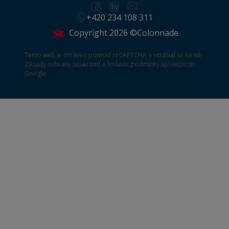
+420 234 108 311
Copyright 2026 ©Colonnade
Tento web je chráněn pomocí reCAPTCHA a vztahují se na něj
Zásady ochrany soukromí
a
Smluvní podmínky
společnosti
Google.