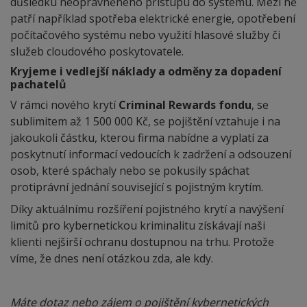
důsledku neoprávněného přístupu do systému. Mezi ně
patří například spotřeba elektrické energie, opotřebení
počítačového systému nebo využití hlasové služby či
služeb cloudového poskytovatele.
Kryjeme i vedlejší náklady a odměny za dopadení
pachatelů
V rámci nového krytí
Criminal Rewards fondu
, se
sublimitem až 1 500 000 Kč, se pojištění vztahuje i na
jakoukoli částku, kterou firma nabídne a vyplatí za
poskytnutí informací vedoucích k zadržení a odsouzení
osob, které spáchaly nebo se pokusily spáchat
protiprávní jednání související s pojistným krytím.
Díky aktuálnímu rozšíření pojistného krytí a navýšení
limitů pro kybernetickou kriminalitu získávají naši
klienti nejširší ochranu dostupnou na trhu. Protože
víme, že dnes není otázkou zda, ale kdy.
Máte dotaz nebo zájem o pojištění kybernetických