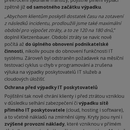
překročení sjednané franšízy, pojistné plnění vyplácí
zpětně již
od samotného začátku výpadku
.
„
Abychom klientům poskytli dostatek času na zotavení
z následků incidentu, prodloužili jsme také maximální
období pro výpočet ztráty, a to ze 120 na 180 dnů
,“
doplnil Kletzenbauer. Období ztráty se navíc nově
počítá až
do úplného obnovení podnikatelské
činnosti
, nikoliv pouze do obnovení funkčnosti IT
systému. Zároveň byl odstraněn požadavek na měsíční
testovací cyklus u chyb v programování a zrušena
výluka na výpadky poskytovatelů IT služeb a
cloudových úložišť.
Ochrana před výpadky IT poskytovatelů
Pojištění tak nově chrání klienty i před ztrátou vzniklou
v důsledku selhání zabezpečení či
výpadku sítě
přímého IT poskytovatele
(cloud, hosting i software),
a to včetně nákladů na zmírnění újmy. Kryty jsou nyní i
zvýšené provozní náklady
, které vzniknou v přímém