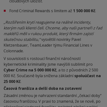
cloudových úložišť.
Fond Criminal Rewards s limitem až
1 500 000 Kč
.
„Rozšířením krytí reagujeme na reálné incidenty,
kterým naši klienti čelí. Chceme, aby naši partneři z řad
makléřů měli v rukou produkt, který firmám zajistí
skutečnou stabilitu,“
vysvětlil novinky Pavel
Kletzenbauer, TeamLeader týmu Financial Lines v
Colonnade.
V souvislosti s rostoucí finanční náročností
kybernetické kriminality jsme navýšili sublimit pro
Cyber Crime na 5 000 000 Kč
, a to z původních 2 500
000 Kč. Současně byla snížena základní
spoluúčast na
25 000 Kč
.
Časová franšíza a delší doba na zotavení
Zásadní změnou je nahrazení standardní „čekací doby“
časovou franšízou. V praxi to znamená, že se nově, po