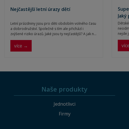
Supe
Nejčastější letní úrazy dětí
Jaký
Dětské
Letní prázdniny jsou pro děti obdobím volného času
neodmy
a dobrodružství. Společně s tím ale přichází i
nejde 
zvýšené riziko úrazů. Jaké jsou ty nejčastější? A jak na
letech 
ně správně reagovat?
jejich
víc
více →
zaujmou
vy?
Naše produkty
Jednotlivci
Firmy