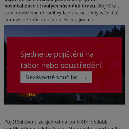
hospitalizace i trvalých následků úrazu.
Stejně tak
vám pomůžeme uhradit výdaje v situaci, kdy vaše dítě
neúmyslně způsobí újmu někomu jinému.
Sjednejte pojištění na
tábor nebo soustředění
Nezávazně spočítat
Pojištění Event lze sjednat na konkrétní období,
například jen na dobu trvání tábora nebo sportovního