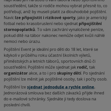
soustředění, takže si rodiče mohou vybrat přesně to, co
potřebují, aniž by museli platit za dlouhodobé pojištění.
Navíc
lze připojistit i rizikové sporty
, jako je americký
fotbal nebo krasobruslení nebo sjednat
připojištění
stornopoplatků
. To vám zachrání vynaložené peníze,
pokud dítě na tábor nakonec nemůže odjet kvůli náhlé
nemoci nebo úrazu.
Pojištění Event je ideální pro děti do 18 let, které se
kdykoli v průběhu roku účastní školních výletů,
příměstských a letních táborů, sportovních dnů či
soustředění. Pojištění může sjednat jak
rodič,
tak
organizátor
akce,
a to i pro
skupiny dětí
. Po sjednání
pojištění lze měnit jak pojištěné osoby, tak i počty osob.
Pojištění lze
sjednat jednoduše a rychle online
.
Jednorázová smlouva bez dalších závazků přijde ihned
do e-mailové schránky. Sjednáte ji tedy doslova na
poslední chvíli.