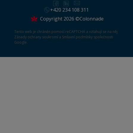
+420 234 108 311
Copyright 2026 ©Colonnade
Tento web je chráněn pomocí reCAPTCHA a vztahují se na něj
Zásady ochrany soukromí
a
Smluvní podmínky
společnosti
Google.