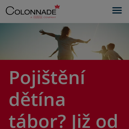
Pojištění
dětí
na
tábor?
Již od