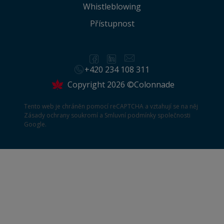
Whistleblowing
Přístupnost
+420 234 108 311
Copyright 2026 ©Colonnade
Tento web je chráněn pomocí reCAPTCHA a vztahují se na něj
Zásady ochrany soukromí
a
Smluvní podmínky
společnosti
Google.