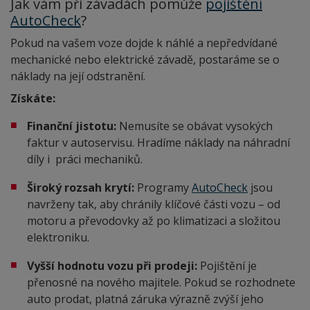
Jak vám při závadách pomůže
pojištění
AutoCheck
?
Pokud na vašem voze dojde k náhlé a nepředvídané
mechanické nebo elektrické závadě, postaráme se o
náklady na její odstranění.
Získáte:
Finanční jistotu:
Nemusíte se obávat vysokých
faktur v autoservisu. Hradíme náklady na náhradní
díly i práci mechaniků.
Široký rozsah krytí:
Programy
AutoCheck
jsou
navrženy tak, aby chránily klíčové části vozu – od
motoru a převodovky až po klimatizaci a složitou
elektroniku.
Vyšší hodnotu vozu při prodeji:
Pojištění je
přenosné na nového majitele. Pokud se rozhodnete
auto prodat, platná záruka výrazně zvýší jeho