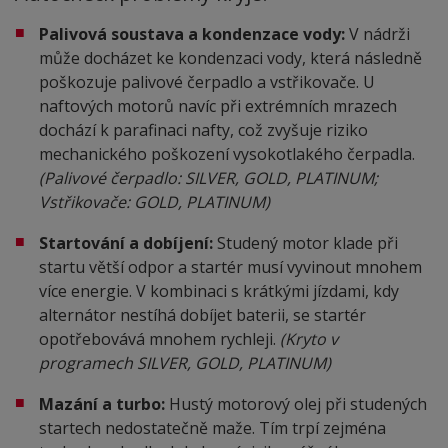
Palivová soustava a kondenzace vody:
V nádrži
může docházet ke kondenzaci vody, která následně
poškozuje palivové čerpadlo a vstřikovače. U
naftových motorů navíc při extrémních mrazech
dochází k parafinaci nafty, což zvyšuje riziko
mechanického poškození vysokotlakého čerpadla.
(Palivové čerpadlo: SILVER, GOLD, PLATINUM;
Vstřikovače: GOLD, PLATINUM)
Startování a dobíjení:
Studený motor klade při
startu větší odpor a startér musí vyvinout mnohem
více energie. V kombinaci s krátkými jízdami, kdy
alternátor nestíhá dobíjet baterii, se startér
opotřebovává mnohem rychleji.
(Kryto v
programech SILVER, GOLD, PLATINUM)
Mazání a turbo:
Hustý motorový olej při studených
startech nedostatečně maže. Tím trpí zejména