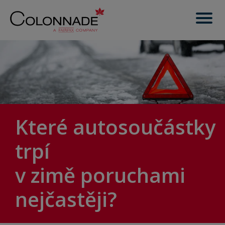
Které autosoučástky
trpí
v zimě poruchami
nejčastěji?