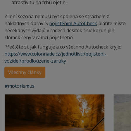
atraktivitu na trhu ojetin.
Zimní sezóna nemusí být spojena se strachem z
nákladných oprav. S
pojištěním AutoCheck
platíte místo
nečekaných výdajů v řádech desítek tisíc korun jen
zlomek ceny v rámci pojistného.
Přečtěte si, jak funguje a co všechno Autocheck kryje:
https://www.colonnade.cz/jednotlivci/pojisteni-
vozidel/prodlouzene-zaruky
Všechny články
#motorismus