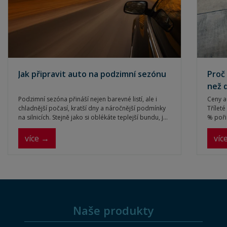
Jak připravit auto na podzimní sezónu
Proč 
než 
Podzimní sezóna přináší nejen barevné listí, ale i
Ceny au
chladnější počasí, kratší dny a náročnější podmínky
Třílet
na silnicích. Stejně jako si oblékáte teplejší bundu, je
% poři
důležité připravit na podzim i svůj vůz. Správná péče
Podobn
o auto vám pomůže předejít nečekaným problémům
v Itáli
více →
víc
a zvýší bezpečnost na cestách.
Naše produkty