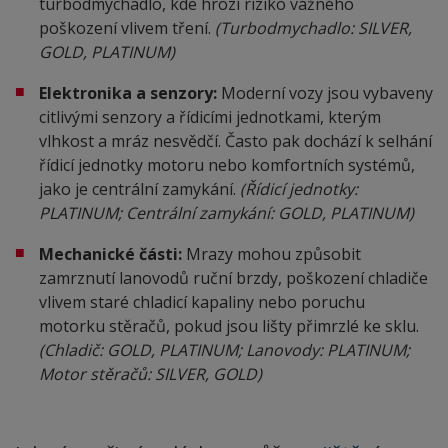
turbodmychadlo, kde hrozí riziko vážného
poškození vlivem tření.
(Turbodmychadlo: SILVER,
GOLD, PLATINUM)
Elektronika a senzory:
Moderní vozy jsou vybaveny
citlivými senzory a řídicími jednotkami, kterým
vlhkost a mráz nesvědčí. Často pak dochází k selhání
řídicí jednotky motoru nebo komfortních systémů,
jako je centrální zamykání.
(Řídicí jednotky:
PLATINUM; Centrální zamykání: GOLD, PLATINUM)
Mechanické části:
Mrazy mohou způsobit
zamrznutí lanovodů ruční brzdy, poškození chladiče
vlivem staré chladicí kapaliny nebo poruchu
motorku stěračů, pokud jsou lišty přimrzlé ke sklu.
(Chladič: GOLD, PLATINUM; Lanovody: PLATINUM;
Motor stěračů: SILVER, GOLD)